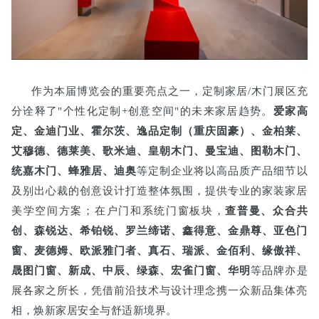
作为本届博览会的重要亮点之一，定制家居/木门展区充
分诠释了"个性化定制+创意空间"的未来家居趋势。
爱家高
定、金迪门业、霍尔茨、逸品定制（重庆固豪）、金柏莱、
艾穆德、德莱美、歌米迪、皇朝木门、曼宝迪、图勒木门、
统嘉木门、蜂雅居、迪奥
等定制企业将以高品质产品细节以
及别出心裁的创意设计打造整体氛围，提供专业的家装家居
美学空间方案；在户门和系统门窗板块，
查普曼、众合共
创、森锐达、希铂锐、罗兰缔诺、鑫得意、金鼎尊、亚色门
窗、麦德姆、欧派雅门者、真石、瑞派、金佰利、缘傲祥、
晟图门窗、新成、中辰、绿森、宏雀门窗、华明
等品牌亦是
展各家之所长，凭借前沿技术与设计理念携一众新品集体亮
相，焕新家居安全与舒适新境界。