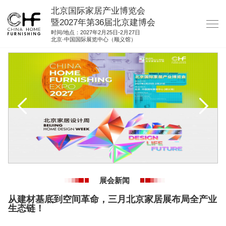
北京国际家居产业博览会
暨2027年第36届北京建博会
时间/地点：2027年2月25日-2月27日
北京·中国国际展览中心（顺义馆）
网站首页
关于我们
展商服务
观众服务
展位图纸
资料下载
集团展会
展会新闻
参展联络
从建材基底到空间革命，三月北京家居展布局全产业
生态链！