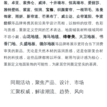
装、卓亚、索弗仑、威泽、十井墙布、恒高墙布、爱丽莎、
雅特壁纸、紫蓝、恒润、
宝褓、
织颜窗帘、一根羽毛、洛曼
饰家、雨妍、新帘道、芒果布丁、威士达、众帘遮阳、争渡
纺织
等品牌将携其前沿美学设计亮相，以独特的纹理、色彩
与质感，重新定义空间的艺术表达。地面铺装材料领域同样
山花地毯、海马地毯、
缔奢美、
大卫地板、书
不容小觑，
香门地、久盛地板、德尔地板
等品牌将展示更符合当下消费
审美的新品。无论是天然木材的温润质感，还是创新复合材
料的科技感，这些品牌都将以环保、耐用与设计感为核心，
重新定义地面装饰的可能性，为家居空间奠定坚实的基调。
同期活动，聚焦产品、设计、市场
汇聚权威，解读潮流、趋势、风向