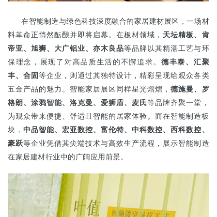
在智能制造与绿色科技深度融合的家居建材展区，一场材
料革命正悄然酝酿并即将启幕。在板材领域，
天坛精板、肯
帝亚、旭狮、大广铝业、亦木良品
等品牌以其精湛工艺与环
保理念，展现了对高品质生活的不懈追求。
德丰泰、汇聚
丰、合固
等企业，则通过其独特设计，精彩呈现给观众各类
五金产品的魅力。智能家居展区同样星光熠熠，
德施曼、罗
格朗、涂鸦智能、洛克曼、爱狮盾、麦氏
等品牌齐聚一堂，
为观众带来便捷、舒适且智能的居家体验。而在智能制造板
块，
中品智能、宏亚数控、富伦特、中科数控、西科数控、
豪跃
等企业凭借其尖端技术与高效生产流程，展示智能制造
在家居建材行业中的广阔应用前景。