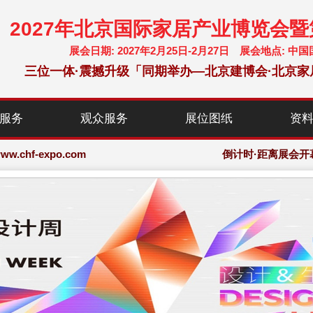
2027年北京国际家居产业博览会
展会日期: 2027年2月25日-2月27日 展会地点:
三位一体·震撼升级「同期举办—北京建博会·北京家
chf-expo.com
服务
观众服务
展位图纸
资
博览会·大会网站
chf-expo.com
倒计时·距离展会开
博览会·大会网站