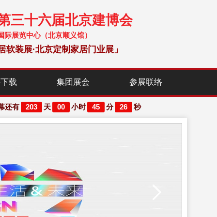
暨第三十六届北京建博会
 中国国际展览中心（北京顺义馆）
居软装展·北京定制家居门业展」
料下载
集团展会
参展联络
203
00
45
25
幕还有
天
小时
分
秒