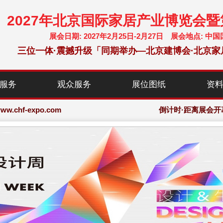
2027年北京国际家居产业博览会
展会日期: 2027年2月25日-2月27日 展会地点:
三位一体·震撼升级「同期举办—北京建博会·北京家
chf-expo.com
服务
观众服务
展位图纸
资
博览会·大会网站
chf-expo.com
倒计时·距离展会开
博览会·大会网站