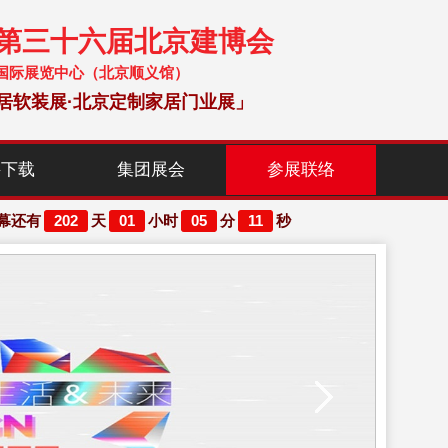
暨第三十六届北京建博会
 中国国际展览中心（北京顺义馆）
居软装展·北京定制家居门业展」
料下载
集团展会
参展联络
202
01
05
10
幕还有
天
小时
分
秒