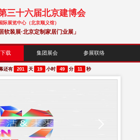
暨第三十六届北京建博会
 中国国际展览中心（北京顺义馆）
居软装展·北京定制家居门业展」
料下载
集团展会
参展联络
201
19
49
10
幕还有
天
小时
分
秒