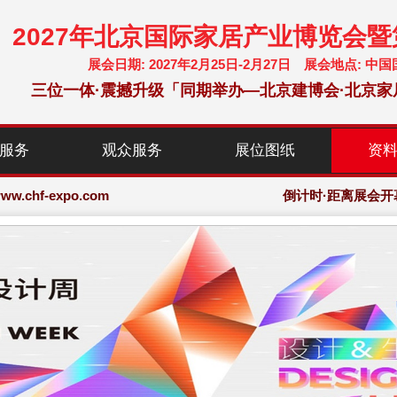
2027年北京国际家居产业博览会
展会日期: 2027年2月25日-2月27日 展会地点:
三位一体·震撼升级「同期举办—北京建博会·北京家
chf-expo.com
服务
观众服务
展位图纸
资
博览会·大会网站
chf-expo.com
倒计时·距离展会开
博览会·大会网站