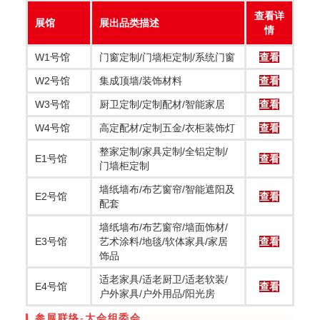
查看详
展馆
展出品类描述
情
W1号馆
门窗定制/门墙柜定制/系统门窗
查看
W2号馆
集成顶墙/装饰材料
查看
W3号馆
厨卫定制/定制配材/智能家居
查看
W4号馆
高定配材/定制五金/衣柜装饰灯
查看
整家定制/家具定制/全铝定制/
E1号馆
查看
门墙柜定制
墙纸墙布/布艺窗帘/智能遮阳及
E2号馆
查看
配套
墙纸墙布/布艺窗帘/墙面饰材/
E3号馆
艺术涂料/地毯/软体家具/家居
查看
饰品
适老家具/适老厨卫/适老软装/
E4号馆
查看
户外家具/户外用品/阳光房
参展联络-大会组委会