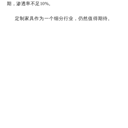
期，渗透率不足10%。
定制家具作为一个细分行业，仍然值得期待。
2025
年北京建材展览会
建材展览会
2025北京建材展会
北京建
博展
2025年北京建博会
新型门窗展会
定制家居展
定制
门窗展
定制门业展会
集成定制家居展览会
集成定制家居
展
定制家居门业展会
全屋定制顶墙博览会
集成墙顶展
会
集成吊顶展览会
全屋定制整装展
北京建博会
建材展
会
北京建材展
建博会
建筑装饰材料展
全屋定制家居
展
深圳窗帘布艺展
皮革软装展
壁纸展
墙纸展会
墙纸
壁布展
壁纸展会
2025年北京墙纸展览会
2025年上海墙纸
展会
2025北京壁纸展览会
北京墙纸展会
2024上海墙纸软
装展
上海墙布展会
上海壁纸博览会
上海墙纸展会
新型
壁材展会
墙饰材料展
墙壁材料展会
皮革软包展
布艺软
装展会
家纺布艺展
窗帘布艺展览会
窗帘展会
墙纸软装
博览会
：
2024年北京家具展览会
家具博览会
2024北京家