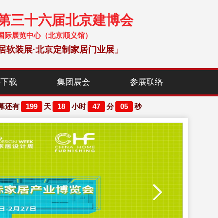
暨第三十六届北京建博会
 中国国际展览中心（北京顺义馆）
居软装展·北京定制家居门业展」
料下载
集团展会
参展联络
199
18
47
03
幕还有
天
小时
分
秒