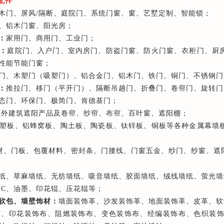
配件
木门、屏风/隔断、庭院门、系统门窗、窗、艺墅定制、智能锁；
、铝木门窗、阳光房；
：
家用门、商用门、工业门；
：
庭院门、入户门、室内房门、防盗门窗、防火门窗、衣柜门、厨
性能节能门窗；
门、木塑门（吸塑门）、铝合金门、铝木门、铁门、铜门、不锈钢门
：
推拉门、移门（平开门）、隔断吊趟门、折叠门、卷帘门、旋转门
态门、环保门、极简门、肯德基门；
室外建筑遮阳产品及卷帘、纱帘、布帘、百叶窗、遮阳棚；
塑板、铝蜂窝板、陶土板、陶瓷板、钛锌板、铜板等各种金属幕墙
材、门板、包覆材料、密封条、门腰线、门窗五金、纱门、纱窗、遮
墙纸、草麻墙纸、无纺墙纸、吸音墙纸、胶面墙纸、绒线墙纸、萤光
VC、油墨、印花辊、压花辊等；
软包、墙壁饰材：
墙面装饰革、沙发装饰革、地面装饰革、皮革、软
布、印花装饰布、阻燃装饰布、变色装饰布、经编装饰布、色织装