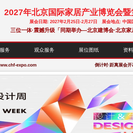
2027年北京国际家居产业博览会
展会日期: 2027年2月25日-2月27日 展会地点:
三位一体·震撼升级「同期举办—北京建博会·北京家
chf-expo.com
服务
观众服务
展位图纸
资
博览会·大会网站
chf-expo.com
倒计时·距离展会开
博览会·大会网站