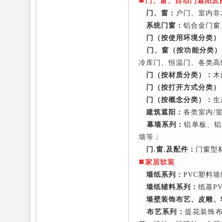
门、窗、自动门遮阳及
门、窗：
户门、室内非
系统门窗：
铝合金门窗
门（按使用环境分类）
门、窗（按功能分类）
冷库门、恒温门、各类高
门（按材质分类）：
木
门（按打开方式分类）
门（按概念分类）：
生
建筑遮阳：
各类室内/
幕墙系列：
铝单板、铝
墙等；
门.窗.及配件：
门窗型
■
家居软装
墙纸系列：
PVC塑料
墙纸辅料系列：
纸基P
墙壁装饰布艺、皮雕、
布艺系列：
提花装饰