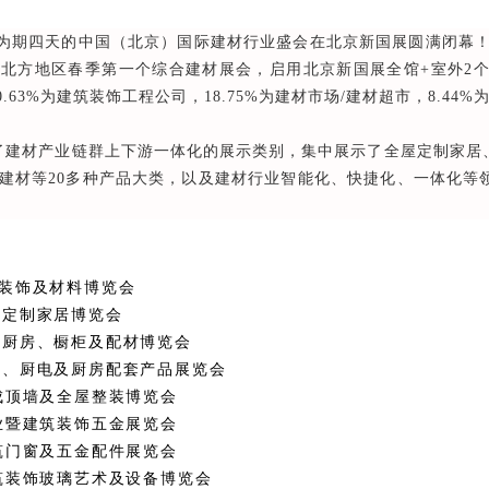
为期四天的中国（北京）国际建材行业盛会在北京新国展圆满闭幕！本届
北方地区春季第一个综合建材展会，启用北京新国展全馆+室外2个
20.63%为建筑装饰工程公司，18.75%为建材市场/建材超市，8.44
 融合了建材产业链群上下游一体化的展示类别，集中展示了全屋定制家
建材等20多种产品大类，以及建材行业智能化、快捷化、一体化等
装饰及材料博览会
屋定制家居博览会
体厨房、橱柜及配材博览会
卫、厨电及厨房配套产品展览会
成顶墙及全屋整装博览会
业暨建筑装饰五金展览会
筑门窗及五金配件展览会
筑装饰玻璃艺术及设备博览会