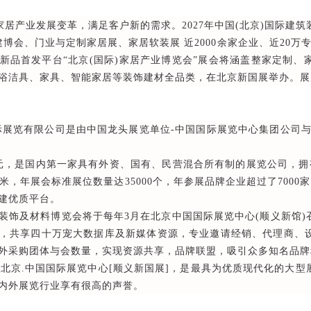
产业发展变革，满足客户新的需求。2027年中国(北京)国际建筑装
博会、门业与定制家居展、家居软装展 近2000余家企业、近20万
新品首发平台“北京(国际)家居产业博览会”展会将涵盖整家定制
浴洁具、家具、智能家居等装饰建材全品类，在北京新国展举办。展
览有限公司是由中国龙头展览单位-中国国际展览中心集团公司与
元，是国内第一家具有外资、国有、民营混合所有制的展览公司，拥
米，年展会标准展位数量达35000个，年参展品牌企业超过了7000
建优质平台。
饰及材料博览会将于每年3月在北京中国国际展览中心(顺义新馆)
，共享四十万宠大数据库及新媒体资源，专业邀请经销、代理商、
外采购团体与会数量，实现资源共享，品牌联盟，吸引众多知名品牌
北京.中国国际展览中心[顺义新国展]，是最具为优质现代化的大
内外展览行业享有很高的声誉。