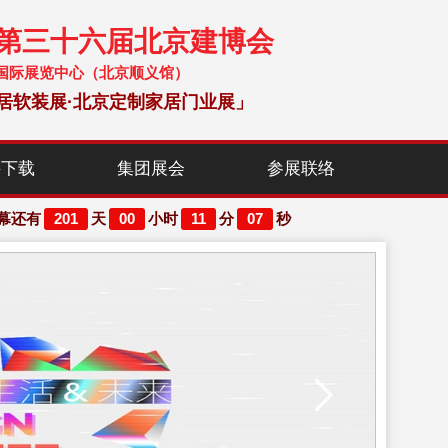
暨第三十六届北京建博会
 中国国际展览中心（北京顺义馆）
居软装展·北京定制家居门业展」
料下载
集团展会
参展联络
201
00
11
06
幕还有
天
小时
分
秒